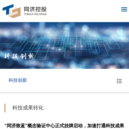
科技创新
科技创新
科技成果转化
“同济致蓝”概念验证中心正式挂牌启动，加速打通科技成果