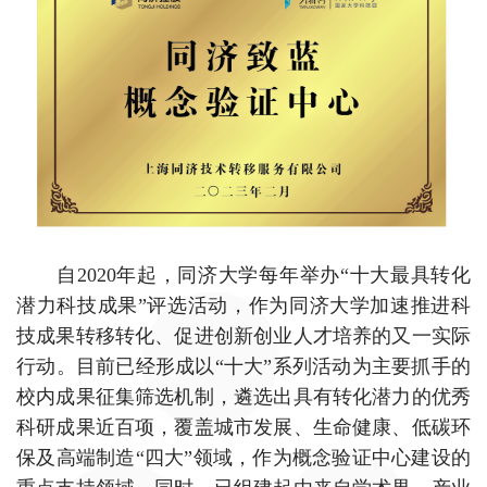
自
2020
年起，同济大学每年举办“十大最具转化
潜力科技成果”评选活动，作为同济大学加速推进科
技成果转移转化、促进创新创业人才培养的又一实际
行动。目前已经形成以“十大”系列活动为主要抓手的
校内成果征集筛选机制，遴选出具有转化潜力的优秀
科研成果近百项，覆盖城市发展、生命健康、低碳环
保及高端制造“四大”领域，作为概念验证中心建设的