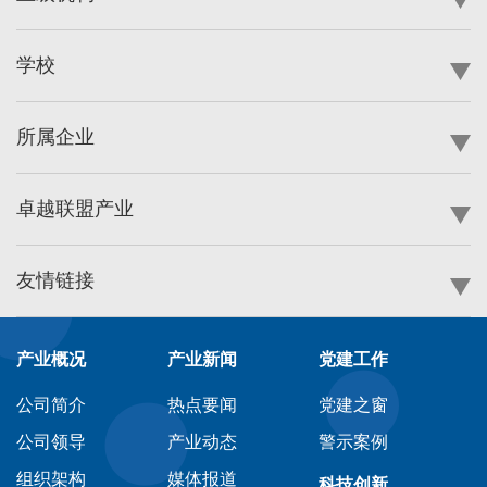
学校
所属企业
卓越联盟产业
友情链接
产业概况
产业新闻
党建工作
公司简介
热点要闻
党建之窗
公司领导
产业动态
警示案例
组织架构
媒体报道
科技创新