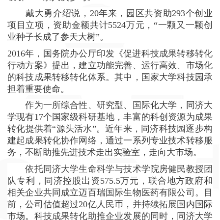
戴大勇介绍说，
20
年来，园区共资助
293
个创业
项目立项，资助金额共计
5524
万元，“一颗又一颗创
业种子长成了参天大树”。
2016
年，国务院办公厅印发《促进科技成果转移转化
行动方案》提出，建立功能完善、运行高效、市场化
的科技成果转移转化体系。其中，国家大学科技园承
担着重要使命。
作为一所综合性、研究型、国际化大学，同济大
学现有
17
个国家级科研基地，丰富的科创资源为成果
转化提供着“源头活水”。近年来，同济科技园逐步构
建起成果转化协作网络，通过一系列专业技术转移服
务，不断助推先进技术走出实验室，走向大市场。
依托同济大学生命科学与技术学院房健民教授团
队专利，同济控股出资
575.5
万元，联合地方政府和
相关企业共同成立迈百瑞国际生物医药有限公司。目
前，公司估值超过
20
亿人民币，并持续拓展国内国际
市场。科技成果转化助推企业发展的同时，同济大学