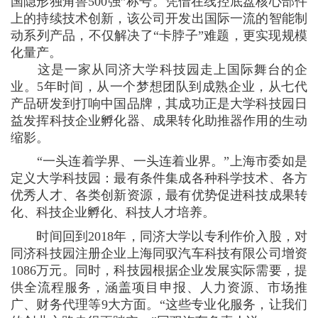
国隐形独角兽
500
强”称号。凭借在线控底盘核心部件
上的持续技术创新，该公司开发出国际一流的智能制
动系列产品，不仅解决了“卡脖子”难题，更实现规模
化量产。
这是一家从同济大学科技园走上国际舞台的企
业。
5
年时间，从一个梦想团队到成熟企业，从七代
产品研发到打响中国品牌，其成功正是大学科技园日
益发挥科技企业孵化器、成果转化助推器作用的生动
缩影。
“一头连着学界、一头连着业界。”上海市委如是
定义大学科技园：最有条件集成各种科学技术、各方
优秀人才、各类创新资源，最有优势促进科技成果转
化、科技企业孵化、科技人才培养。
时间回到
2018
年，同济大学以专利作价入股，对
同济科技园注册企业上海同驭汽车科技有限公司增资
1086
万元。同时，科技园根据企业发展实际需要，提
供全流程服务，涵盖项目申报、人力资源、市场推
广、财务代理等
9
大方面。“这些专业化服务，让我们