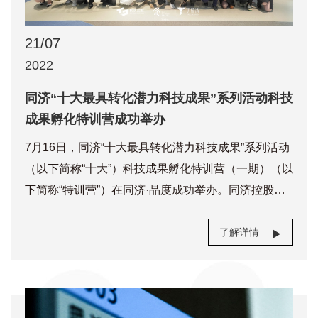
大勇。特训营导师与同济师生共同交流探讨了科技成
果转化中亟需解决的问题，包括在科技创业过程中需
21/07
要把握的关键要点以及如何融合多方资源，更高效地
2022
实现科技成果转化落地等。第一场讲座主题为《团队
同济“十大最具转化潜力科技成果”系列活动科技
建设与创业领导力》，叶明海在分享中生动讲述了成
成果孵化特训营成功举办
功创业的五个关键要素：创业家、商业机会、关键资
源、组织能力、业绩增长，强调了逐步建立各要素的
7月16日，同济“十大最具转化潜力科技成果”系列活动
路径及其在创业过程中起到的关键作用。叶明海表
（以下简称“十大”）科技成果孵化特训营（一期）（以
示，创业团队构建中成员的
下简称“特训营”）在同济·晶度成功举办。同济控股党
委书记、董事长高欣，同济控股总经理、同济科技园
董事长肖小凌，同济控股副总经理高军，同济技术转
了解详情
移董事长贺鹏飞，同济科技园杨浦分园总经理钱学
标，以及同济科技园总经理助理、启帆创投副总经理
张震出席了开营仪式。来自同济大学各学院、附属医
院及同济产业的三十多支成果发明团队汇聚一堂，四