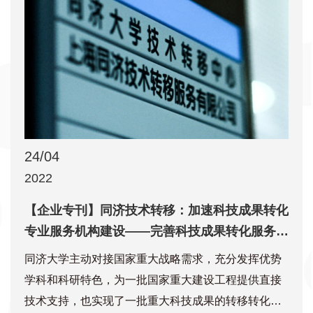
位活动特邀导师以独特而精彩的分享开启了特训营的
通识阶段。 “十大”特训营由同济大学科研管理部、同
济创新创业控股有限公司共同主办，上海同济技术转
移服务有限公司、上海同济科技园投资管理有限公司
及上海同济启帆创业投资管理有限公司承办，上海市
协力律师事务所及武岳峰科创协办。该系列活动旨在
发现校内待转化的优秀科研成果，并联合专业知识产
24/04
权、投融资、法律机构及相关企业等多方共同推进科
2022
技成果加速转化落地，服务学校学科建设及人才培
【企业专刊】同济技术转移：加速科技成果转化
养，积极响应国家战略，立足服务区域经济发展。“十
专业服务机构建设——完善科技成果转化服务体
大”特训营 专精解惑 “十大”特训营是继同济大学年
系，全力推进优秀科研成果转化落地
度“十大最具转化潜力科技成果”评选之后，推出的又
同济大学主动对接国家重大战略需求，充分发挥优势
一“
学科和科研特色，为一批国家重大建设工程提供直接
技术支持，也实现了一批重大科技成果的转移转化。