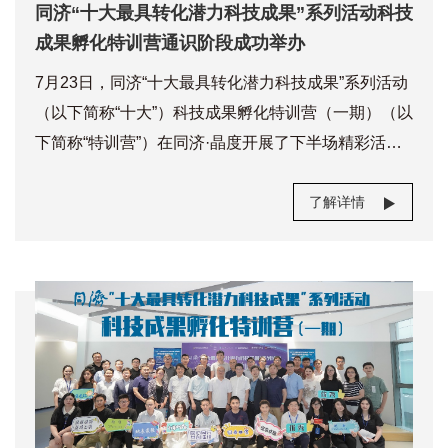
行项目答辩，2021年度“十大最具转化潜力科技成
同济“十大最具转化潜力科技成果”系列活动科技
果”由此诞生，另14项科技成果获入围奖。十大科技成
成果孵化特训营通识阶段成功举办
果中，3项成果属于城市发展领域，分别是物
7月23日，同济“十大最具转化潜力科技成果”系列活动
（以下简称“十大”）科技成果孵化特训营（一期）（以
下简称“特训营”）在同济·晶度开展了下半场精彩活
动。同济控股党委书记、董事长高欣，同济控股副总
经理、同济科技园总经理戴大勇，同济控股副总经理
了解详情
高军，同济科技园总经理助理、启帆创投副总经理张
震以及同文孵化器总经理、同济科技园杨浦分园副总
经理傅强，上海实苑科技总经理、同济技术转移副总
经理吴志勇，同济经管专业学位中心学生校友事务主
管汤娴出席了本次活动。本场讲座的分享嘉宾依次为
同济大学经济与管理学院叶明海教授，武岳峰科创合
伙人冯锐，同济科技园总经理助理、启帆创投副总经
理张震以及同济控股副总经理、同济科技园总经理戴