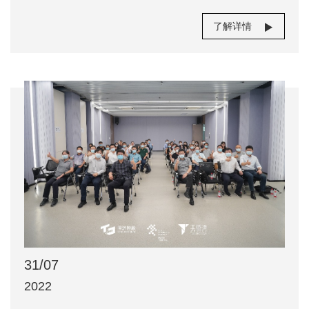
在发现具有转化潜力的优秀科研成果，并联合专业机
构、企业等多方共同推动这些科技成果尽快转化落
了解详情
地，更好地服务国家和区域经济社会发展。8月16日
下午，同济大学2021年度“十大最具转化潜力科技成
果”发布。十大科技成果涵盖了城市发展、高端制造和
生命健康等多个领域。上海市教委副主任孙真荣、同
济大学副校长雷星晖出席发布会并致辞。上海高校科
技发展中心、杨浦区科委、嘉定区科委、上海技术交
易所等有关单位负责人出席发布会。同济大学2021年
度“十大最具转化潜力的科技成果”评选活动（第二届）
2021年9月启动，面向各学院、附属医院及学校控股
所属公司的科研团队。11月，来自政府、行业、投
资、专业技术等领域的40余位专家和学者，对科技成
31/07
果进行了初次评选，24项成果脱颖而出。12月，学校
2022
组织现场专家评审会，对初评入围的24项成果项目进