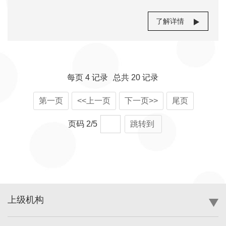
同时，学校不断完善全生命周期科技成果转化服务体
系，从成果创造、申请保护、评估运营、转化实施、
了解详情
评价激励全过程开展引导和推动高质量科技成果转
化。着力打造覆盖到学院、科研基地平台及科研团队
的科技成果转化主动服务团队，开展成果研究创造的
每页
4
记录
总共
20
记录
前期服务，提高科技成果质量；提升成果评估运营工
作，积极推介筛选出的高质量科技成果；加强转化规
第一页
<<上一页
下一页>>
尾页
划和转化孵化，催生产业化级别的成果转化项目。同
页码
2
/
5
跳转到
济大学科技成果转化的新型技术转移机构上海同济技
术转移服务有限公司（以下简称“公司”）成立于2011
年09月14日，是同济大学为探索技术转移工作的市场
化运作机制而设立的专业从事科技成果转移转化的全
资服务机构，与学校科研管理部共同运营“同济大学技
上级机构
术转移中心”。公司作为中国高校知识产权运营联盟首
批会员、中国高校科技成果转化协会理事单位、上海